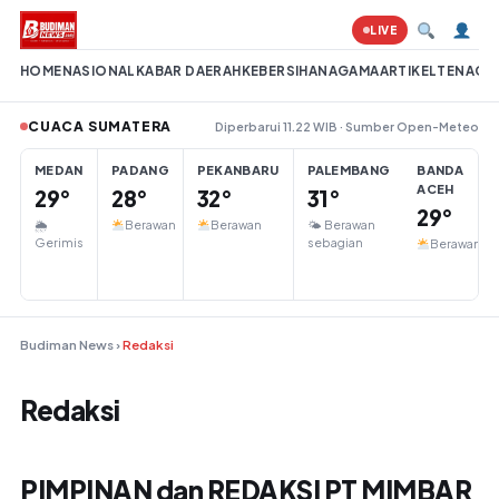
Lompat ke konten
LIVE
HOME
NASIONAL
KABAR DAERAH
KEBERSIHAN
AGAMA
ARTIKEL
TENAGA 
CUACA SUMATERA
Diperbarui 11.22 WIB · Sumber Open-Meteo
MEDAN
PADANG
PEKANBARU
PALEMBANG
BANDA
ACEH
29°
28°
32°
31°
29°
🌦
Berawan
Berawan
🌤 Berawan
Gerimis
sebagian
Berawan
Budiman News
›
Redaksi
Redaksi
PIMPINAN dan REDAKSI PT MIMBAR