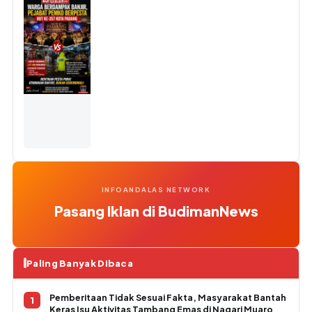
INFOANDALAS NETWORK
Pasang Iklan di BudimanNews
Paling Banyak Dibaca
Pemberitaan Tidak Sesuai Fakta, Masyarakat Bantah
Keras Isu Aktivitas Tambang Emas di Nagari Muaro