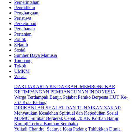
Pemerintahan
Pendidikan
Penghargaan
Peristiwa
Perkebunan
Pertahanan
Pertanian
Politik
Sejarah
Sosial
Sumber Daya Manusia
Tambang
Tokoh
UMKM
Wisata
DARI JAKARTA KE DAERAH: MEMBONGKAR
KETIMPANGAN PEMBANGUNAN INDONESIA
Warga Terdampak Banjir, Pejabat Pemko Berpesta HUT Ke-
357 Kota Padang
DIRIKANLAH SHALAT DAN TUNAIKAN ZAKAT:
Menyatukan Kesalehan Spiritual dan Kepedulian Sosial
MDMC Sumbar Bergerak Cepat, 70 KK Korban Banjir
Kuranji Terima Bantuan Sembako
Yuliadi Chandra: Saatnya Kota Padang Taklukkan Dunia,