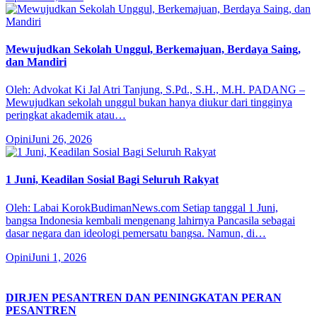
Mewujudkan Sekolah Unggul, Berkemajuan, Berdaya Saing,
dan Mandiri
Oleh: Advokat Ki Jal Atri Tanjung, S.Pd., S.H., M.H. PADANG –
Mewujudkan sekolah unggul bukan hanya diukur dari tingginya
peringkat akademik atau…
Opini
Juni 26, 2026
1 Juni, Keadilan Sosial Bagi Seluruh Rakyat
Oleh: Labai KorokBudimanNews.com Setiap tanggal 1 Juni,
bangsa Indonesia kembali mengenang lahirnya Pancasila sebagai
dasar negara dan ideologi pemersatu bangsa. Namun, di…
Opini
Juni 1, 2026
DIRJEN PESANTREN DAN PENINGKATAN PERAN
PESANTREN