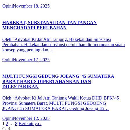
Opini
November 18, 2025
HAKEKAT, SUBSTANSI DAN TANTANGAN
MENGHADAPI PERUBAHAN
Oleh : Advokat Ki Jal Atri Tanjung. Hakekat dan Substansi
Perubahan. Hakekat dan substansi perubahan diri merupakan suatu
konsep yang penting dan…
Opini
November 17, 2025
MULTI FUNGSI GEDUNG JOEANG’ 45 SUMATERA
BARAT HARUS DIPERTAHANKAN DAN
DILESTARIKAN
Oleh : Advokat Ki Jal Atri Tanjung Wakil Ketua DHD BPK’45
Provinsi Sumatera Barat. MULTI FUNGSI GEDOENG
JUANG’45 SUMATERA BARAT. Gedung Joeang’45…
Opini
November 12, 2025
Paginasi
1
2
…
8
Berikutnya ›
Cari