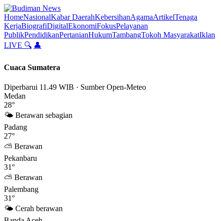
Lompat
ke
Home
Nasional
Kabar Daerah
Kebersihan
Agama
Artikel
Tenaga
konten
Kerja
Biografi
Digital
Ekonomi
Fokus
Pelayanan
Publik
Pendidikan
Pertanian
Hukum
Tambang
Tokoh Masyarakat
Iklan
LIVE
🔍
👤
Cuaca Sumatera
Diperbarui 11.49 WIB · Sumber Open-Meteo
Medan
28°
🌤 Berawan sebagian
Padang
27°
⛅ Berawan
Pekanbaru
31°
⛅ Berawan
Palembang
31°
🌤 Cerah berawan
Banda Aceh