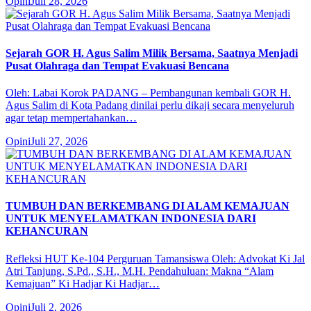
Opini
Juli 28, 2026
Sejarah GOR H. Agus Salim Milik Bersama, Saatnya Menjadi
Pusat Olahraga dan Tempat Evakuasi Bencana
Oleh: Labai Korok PADANG – Pembangunan kembali GOR H.
Agus Salim di Kota Padang dinilai perlu dikaji secara menyeluruh
agar tetap mempertahankan…
Opini
Juli 27, 2026
TUMBUH DAN BERKEMBANG DI ALAM KEMAJUAN
UNTUK MENYELAMATKAN INDONESIA DARI
KEHANCURAN
Refleksi HUT Ke-104 Perguruan Tamansiswa Oleh: Advokat Ki Jal
Atri Tanjung, S.Pd., S.H., M.H. Pendahuluan: Makna “Alam
Kemajuan” Ki Hadjar Ki Hadjar…
Opini
Juli 2, 2026