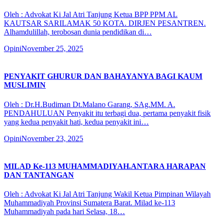
Oleh : Advokat Ki Jal Atri Tanjung Ketua BPP PPM AL
KAUTSAR SARILAMAK 50 KOTA. DIRJEN PESANTREN.
Alhamdulillah, terobosan dunia pendidikan di…
Opini
November 25, 2025
PENYAKIT GHURUR DAN BAHAYANYA BAGI KAUM
MUSLIMIN
Oleh : Dr.H.Budiman Dt.Malano Garang, SAg.MM. A.
PENDAHULUAN Penyakit itu terbagi dua, pertama penyakit fisik
yang kedua penyakit hati, kedua penyakit ini…
Opini
November 23, 2025
MILAD Ke-113 MUHAMMADIYAH.ANTARA HARAPAN
DAN TANTANGAN
Oleh : Advokat Ki Jal Atri Tanjung Wakil Ketua Pimpinan Wilayah
Muhammadiyah Provinsi Sumatera Barat. Milad ke-113
Muhammadiyah pada hari Selasa, 18…