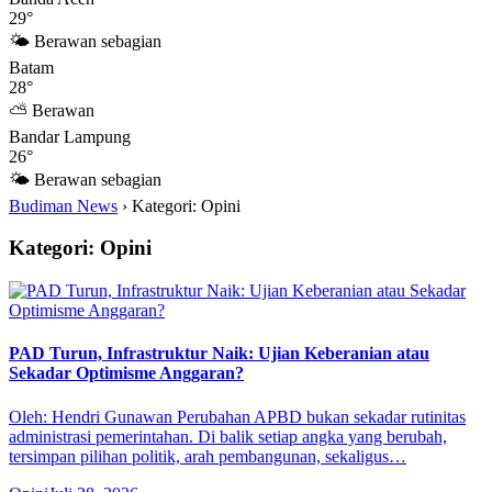
29°
🌤 Berawan sebagian
Batam
28°
⛅ Berawan
Bandar Lampung
26°
🌤 Berawan sebagian
Budiman News
›
Kategori: Opini
Kategori: Opini
PAD Turun, Infrastruktur Naik: Ujian Keberanian atau
Sekadar Optimisme Anggaran?
Oleh: Hendri Gunawan Perubahan APBD bukan sekadar rutinitas
administrasi pemerintahan. Di balik setiap angka yang berubah,
tersimpan pilihan politik, arah pembangunan, sekaligus…