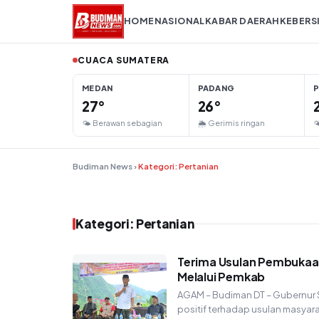
Lompat ke konten
HOME
NASIONAL
KABAR DAERAH
KEBERS
CUACA SUMATERA
MEDAN
PADANG
27°
26°
🌤 Berawan sebagian
🌦 Gerimis ringan

Budiman News
›
Kategori: Pertanian
Kategori: Pertanian
Terima Usulan Pembukaan 
Melalui Pemkab
AGAM – Budiman DT – Gubernur S
positif terhadap usulan masya