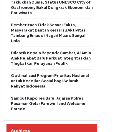
Taklukkan Dunia, Status UNESCO City of
Gastronomy Bakal Dongkrak Ekonomi dan
Pariwisata
Pemberitaan Tidak Sesuai Fakta,
Masyarakat Bantah Keras Isu Aktivitas
Tambang Emas di Nagari Muaro Sungai
Lolo
Dilantik Kepala Bapenda Sumbar, Al Amin
Ajak Pejabat Baru Perkuat Integritas dan
Tingkatkan Pelayanan Publik
Optimalisasi Program Prioritas Nasional
untuk Keadilan Sosial bagi Seluruh
Rakyat Indonesia
Sambut Kapolres Baru, Jajaran Polres
Pasaman Gelar Farewell and Welcome
Parade
Archives