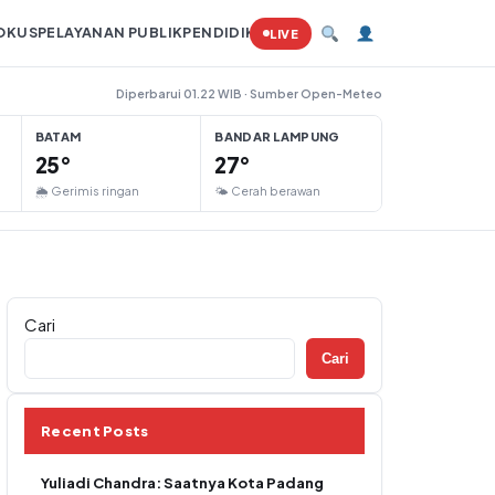
OKUS
PELAYANAN PUBLIK
PENDIDIKAN
PERTANIAN
HUKUM
TAMBAN
LIVE
Diperbarui 01.22 WIB · Sumber Open-Meteo
BATAM
BANDAR LAMPUNG
25°
27°
🌦 Gerimis ringan
🌤 Cerah berawan
Cari
Cari
Recent Posts
Yuliadi Chandra: Saatnya Kota Padang