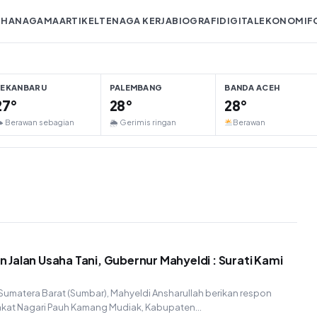
IHAN
AGAMA
ARTIKEL
TENAGA KERJA
BIOGRAFI
DIGITAL
EKONOMI
F
PEKANBARU
PALEMBANG
BANDA ACEH
27°
28°
28°
 Berawan sebagian
🌦 Gerimis ringan
Berawan
Jalan Usaha Tani, Gubernur Mahyeldi : Surati Kami
umatera Barat (Sumbar), Mahyeldi Ansharullah berikan respon
rakat Nagari Pauh Kamang Mudiak, Kabupaten…