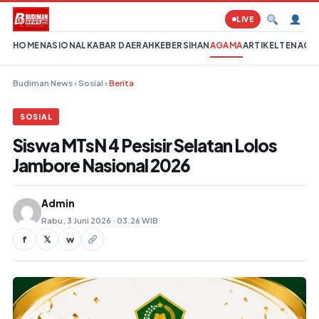
Lompat ke konten
LIVE
HOME
NASIONAL
KABAR DAERAH
KEBERSIHAN
AGAMA
ARTIKEL
TENAGA 
Budiman News
›
Sosial
›
Berita
SOSIAL
Siswa MTsN 4 Pesisir Selatan Lolos
Jambore Nasional 2026
Admin
Rabu, 3 Juni 2026 · 03.26 WIB
f
𝕏
w