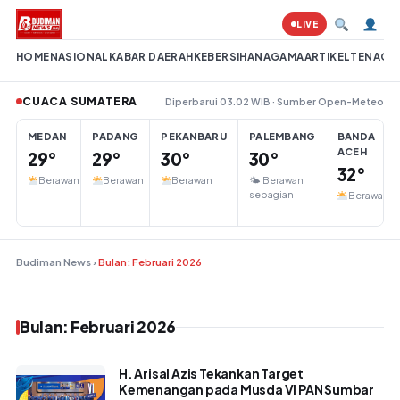
Lompat ke konten
LIVE
HOME
NASIONAL
KABAR DAERAH
KEBERSIHAN
AGAMA
ARTIKEL
TENAGA 
CUACA SUMATERA
Diperbarui 03.02 WIB · Sumber Open-Meteo
MEDAN
PADANG
PEKANBARU
PALEMBANG
BANDA
ACEH
29°
29°
30°
30°
32°
Berawan
Berawan
Berawan
🌤 Berawan
sebagian
Berawan
Budiman News
›
Bulan: Februari 2026
Bulan: Februari 2026
H. Arisal Azis Tekankan Target
Kemenangan pada Musda VI PAN Sumbar