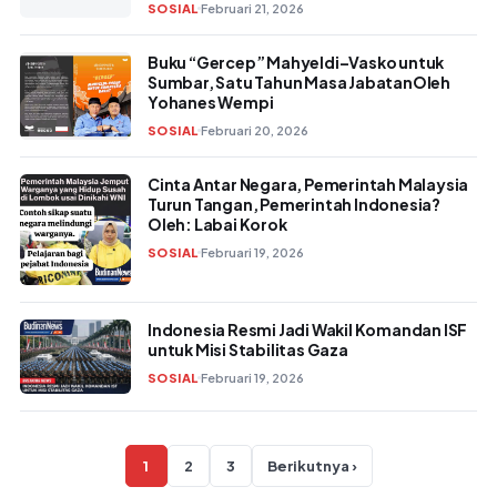
SOSIAL
Februari 21, 2026
Buku “Gercep” Mahyeldi–Vasko untuk
Sumbar, Satu Tahun Masa JabatanOleh
Yohanes Wempi
SOSIAL
Februari 20, 2026
Cinta Antar Negara, Pemerintah Malaysia
Turun Tangan, Pemerintah Indonesia?
Oleh: Labai Korok
SOSIAL
Februari 19, 2026
Indonesia Resmi Jadi Wakil Komandan ISF
untuk Misi Stabilitas Gaza
SOSIAL
Februari 19, 2026
Paginasi pos
1
2
3
Berikutnya ›