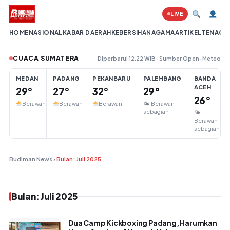
Lompat ke konten
LIVE
HOME
NASIONAL
KABAR DAERAH
KEBERSIHAN
AGAMA
ARTIKEL
TENAGA 
CUACA SUMATERA
Diperbarui 12.22 WIB · Sumber Open-Meteo
MEDAN
PADANG
PEKANBARU
PALEMBANG
BANDA
ACEH
29°
27°
32°
29°
26°
Berawan
Berawan
Berawan
🌤 Berawan
sebagian
🌤
Berawan
sebagian
Budiman News
›
Bulan: Juli 2025
Bulan: Juli 2025
Dua Camp Kickboxing Padang, Harumkan