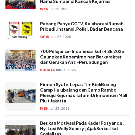
Nama Sumbar di Kancah Kejurnas
IVEN
Juli 28, 2025
Padang Punya CCTV, Kalaborasi Rumah
Pribadi, Instansi, Polisi, Badan Bencana
OPINI
Juli 27, 2025
700 Pelajar se-Indonesia Ikuti RISE 2025:
Gaungkan Kepemimpinan Berkarakter
dan Gerakan Anti-Perundungan
BUDAYA
Juli 26, 2025
Firman Syafei Lepas Tim KickBoxing
Camp Hulubalang dan Camp Rambo
Menuju Kejurnas Tatami Di Emperium Mall
Pluit Jakarta
IVEN
Juli 23, 2025
Berikan Motivasi Pada Kader Posyandu,
Ny. Lusi Welly Suhery ; Ajak Serius Ikuti
Sosialisasi