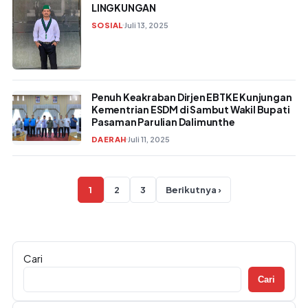
LINGKUNGAN
SOSIAL
Juli 13, 2025
Penuh Keakraban Dirjen EBTKE Kunjungan
Kementrian ESDM di Sambut Wakil Bupati
Pasaman Parulian Dalimunthe
DAERAH
Juli 11, 2025
Paginasi pos
1
2
3
Berikutnya ›
Cari
Cari