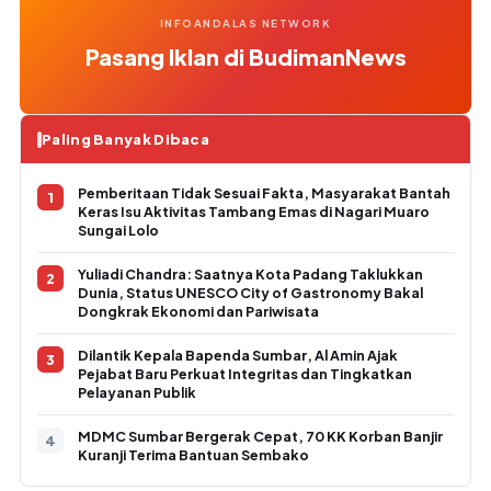
INFOANDALAS NETWORK
Pasang Iklan di BudimanNews
Paling Banyak Dibaca
Pemberitaan Tidak Sesuai Fakta, Masyarakat Bantah
Keras Isu Aktivitas Tambang Emas di Nagari Muaro
Sungai Lolo
Yuliadi Chandra: Saatnya Kota Padang Taklukkan
Dunia, Status UNESCO City of Gastronomy Bakal
Dongkrak Ekonomi dan Pariwisata
Dilantik Kepala Bapenda Sumbar, Al Amin Ajak
Pejabat Baru Perkuat Integritas dan Tingkatkan
Pelayanan Publik
MDMC Sumbar Bergerak Cepat, 70 KK Korban Banjir
Kuranji Terima Bantuan Sembako