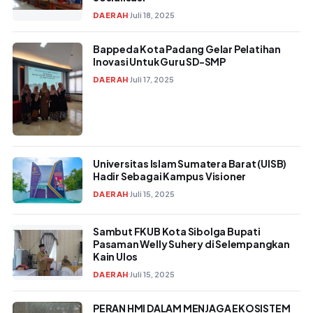
DAERAH
Juli 18, 2025
Bappeda Kota Padang Gelar Pelatihan
Inovasi Untuk Guru SD-SMP
DAERAH
Juli 17, 2025
Universitas Islam Sumatera Barat (UISB)
Hadir Sebagai Kampus Visioner
DAERAH
Juli 15, 2025
Sambut FKUB Kota Sibolga Bupati
Pasaman Welly Suhery di Selempangkan
Kain Ulos
DAERAH
Juli 15, 2025
PERAN HMI DALAM MENJAGA EKOSISTEM