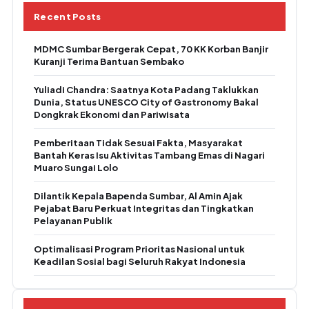
Recent Posts
MDMC Sumbar Bergerak Cepat, 70 KK Korban Banjir
Kuranji Terima Bantuan Sembako
Yuliadi Chandra: Saatnya Kota Padang Taklukkan
Dunia, Status UNESCO City of Gastronomy Bakal
Dongkrak Ekonomi dan Pariwisata
Pemberitaan Tidak Sesuai Fakta, Masyarakat
Bantah Keras Isu Aktivitas Tambang Emas di Nagari
Muaro Sungai Lolo
Dilantik Kepala Bapenda Sumbar, Al Amin Ajak
Pejabat Baru Perkuat Integritas dan Tingkatkan
Pelayanan Publik
Optimalisasi Program Prioritas Nasional untuk
Keadilan Sosial bagi Seluruh Rakyat Indonesia