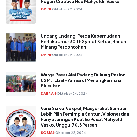
Nagari Creative Hub Mahyeldi-Vasko
OPINI
Oktober 29, 2024
Undang Undang, Perda Kepemudaan
Berlaku Umur 30 Th Syarat Ketua, Ranah
Minang Percontohan
OPINI
Oktober 29, 2024
Warga Pasar Alai Padang Dukung Paslon
02 M. Iqbal – Amasrul Menangkan hasil
Blusukan
DAERAH
Oktober 24, 2024
Versi Survei Voxpol, Masyarakat Sumbar
Lebih Pilih Pemimpin Santun, Visioner dan
Punya Jaringan Kuat ke Pusat Mahyeldi-
Vasko, Unggul 70,3 Persen
SOSIAL
Oktober 22, 2024