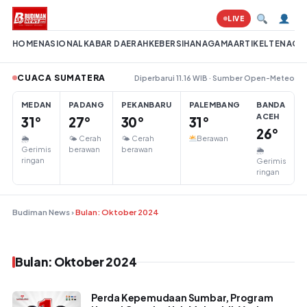
Lompat ke konten
LIVE
HOME
NASIONAL
KABAR DAERAH
KEBERSIHAN
AGAMA
ARTIKEL
TENAGA 
CUACA SUMATERA
Diperbarui 11.16 WIB · Sumber Open-Meteo
MEDAN
PADANG
PEKANBARU
PALEMBANG
BANDA
ACEH
31°
27°
30°
31°
26°
🌦
🌤 Cerah
🌤 Cerah
Berawan
Gerimis
berawan
berawan
🌦
ringan
Gerimis
ringan
Budiman News
›
Bulan: Oktober 2024
Bulan: Oktober 2024
Perda Kepemudaan Sumbar, Program