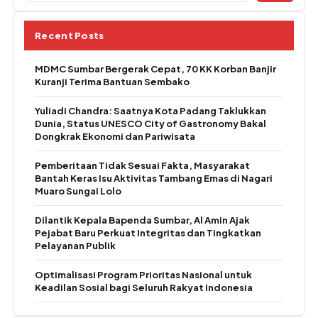
Recent Posts
MDMC Sumbar Bergerak Cepat, 70 KK Korban Banjir
Kuranji Terima Bantuan Sembako
Yuliadi Chandra: Saatnya Kota Padang Taklukkan
Dunia, Status UNESCO City of Gastronomy Bakal
Dongkrak Ekonomi dan Pariwisata
Pemberitaan Tidak Sesuai Fakta, Masyarakat
Bantah Keras Isu Aktivitas Tambang Emas di Nagari
Muaro Sungai Lolo
Dilantik Kepala Bapenda Sumbar, Al Amin Ajak
Pejabat Baru Perkuat Integritas dan Tingkatkan
Pelayanan Publik
Optimalisasi Program Prioritas Nasional untuk
Keadilan Sosial bagi Seluruh Rakyat Indonesia