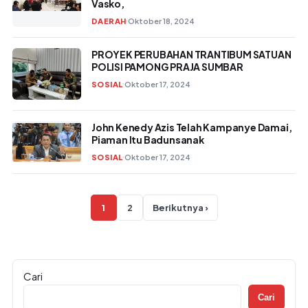
Vasko,
DAERAH
Oktober 18, 2024
PROYEK PERUBAHAN TRANTIBUM SATUAN
POLISI PAMONG PRAJA SUMBAR
SOSIAL
Oktober 17, 2024
John Kenedy Azis Telah Kampanye Damai,
Piaman Itu Badunsanak
SOSIAL
Oktober 17, 2024
Paginasi pos
1
2
Berikutnya ›
Cari
Cari