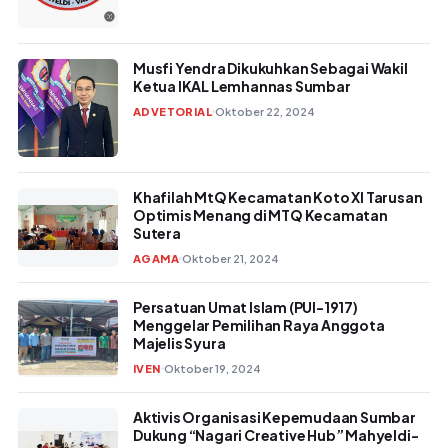
Musfi Yendra Dikukuhkan Sebagai Wakil
Ketua IKAL Lemhannas Sumbar
ADVETORIAL
Oktober 22, 2024
Khafilah MtQ Kecamatan Koto XI Tarusan
Optimis Menang di MTQ Kecamatan
Sutera
AGAMA
Oktober 21, 2024
Persatuan Umat Islam (PUI-1917)
Menggelar Pemilihan Raya Anggota
Majelis Syura
IVEN
Oktober 19, 2024
Aktivis Organisasi Kepemudaan Sumbar
Dukung “Nagari Creative Hub” Mahyeldi-