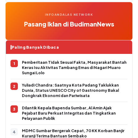
INFOANDALAS NETWORK
Pasang Iklan di BudimanNews
Paling Banyak Dibaca
Pemberitaan Tidak Sesuai Fakta, Masyarakat Bantah
Keras Isu Aktivitas Tambang Emas di Nagari Muaro
Sungai Lolo
Yuliadi Chandra: Saatnya Kota Padang Taklukkan
Dunia, Status UNESCO City of Gastronomy Bakal
Dongkrak Ekonomi dan Pariwisata
Dilantik Kepala Bapenda Sumbar, Al Amin Ajak
Pejabat Baru Perkuat Integritas dan Tingkatkan
Pelayanan Publik
MDMC Sumbar Bergerak Cepat, 70 KK Korban Banjir
Kuranji Terima Bantuan Sembako