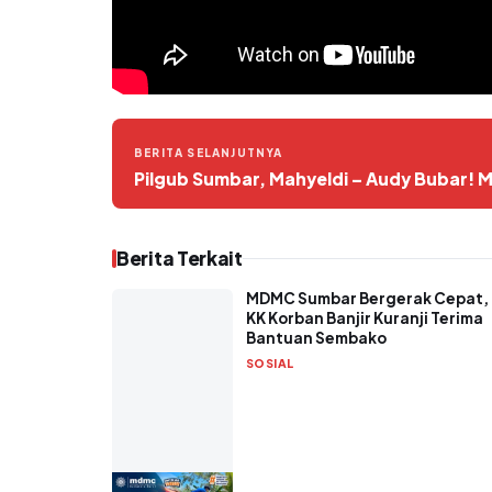
BERITA SELANJUTNYA
Pilgub Sumbar, Mahyeldi – Audy Bubar! 
Berita Terkait
MDMC Sumbar Bergerak Cepat,
KK Korban Banjir Kuranji Terima
Bantuan Sembako
SOSIAL