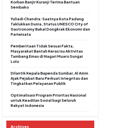
Korban Banjir Kuranji Terima Bantuan
Sembako
Yuliadi Chandra: Saatnya Kota Padang
Taklukkan Dunia, Status UNESCO City of
Gastronomy Bakal Dongkrak Ekonomi dan
Pariwisata
Pemberitaan Tidak Sesuai Fakta,
Masyarakat Bantah Keras Isu Aktivitas
Tambang Emas di Nagari Muaro Sungai
Lolo
Dilantik Kepala Bapenda Sumbar, Al Amin
Ajak Pejabat Baru Perkuat Integritas dan
Tingkatkan Pelayanan Publik
Optimalisasi Program Prioritas Nasional
untuk Keadilan Sosial bagi Seluruh
Rakyat Indonesia
Archives