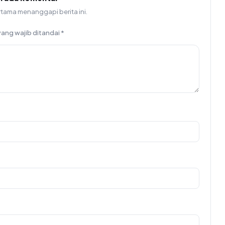
rtama menanggapi berita ini.
yang wajib ditandai
*