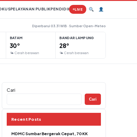
OKUS
PELAYANAN PUBLIK
PENDIDIKAN
PERTANIAN
HUKUM
TAMBAN
LIVE
Diperbarui 03.31 WIB · Sumber Open-Meteo
BATAM
BANDAR LAMPUNG
30°
28°
🌤 Cerah berawan
🌤 Cerah berawan
Cari
Cari
Recent Posts
MDMC Sumbar Bergerak Cepat, 70 KK