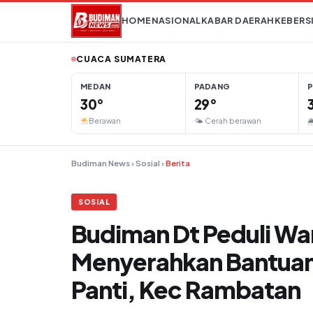
Lompat ke konten
HOME
NASIONAL
KABAR DAERAH
KEBERS
CUACA SUMATERA
MEDAN
PADANG
30°
29°
Berawan
🌤 Cerah berawan

Budiman News
›
Sosial
›
Berita
SOSIAL
Budiman Dt Peduli Wa
Menyerahkan Bantuan
Panti, Kec Rambatan