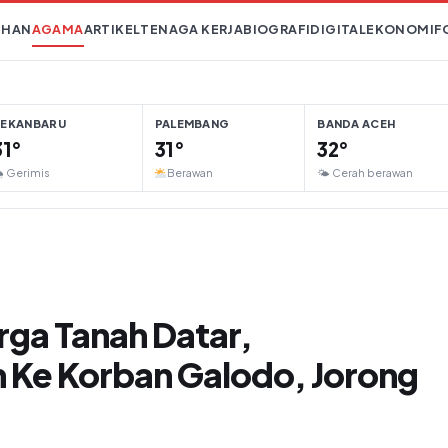
IHAN
AGAMA
ARTIKEL
TENAGA KERJA
BIOGRAFI
DIGITAL
EKONOMI
F
PEKANBARU
PALEMBANG
BANDA ACEH
31°
31°
32°
 Gerimis
Berawan
🌤 Cerah berawan
rga Tanah Datar,
 Ke Korban Galodo, Jorong