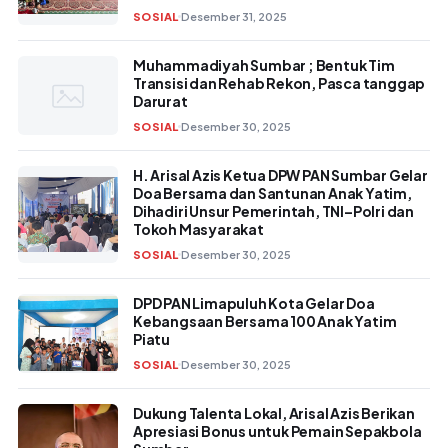
SOSIAL
Desember 31, 2025
Muhammadiyah Sumbar ; Bentuk Tim
Transisi dan Rehab Rekon, Pasca tanggap
Darurat
SOSIAL
Desember 30, 2025
H. Arisal Azis Ketua DPW PAN Sumbar Gelar
Doa Bersama dan Santunan Anak Yatim,
Dihadiri Unsur Pemerintah, TNI–Polri dan
Tokoh Masyarakat
SOSIAL
Desember 30, 2025
DPD PAN Limapuluh Kota Gelar Doa
Kebangsaan Bersama 100 Anak Yatim
Piatu
SOSIAL
Desember 30, 2025
Dukung Talenta Lokal, Arisal Azis Berikan
Apresiasi Bonus untuk Pemain Sepakbola