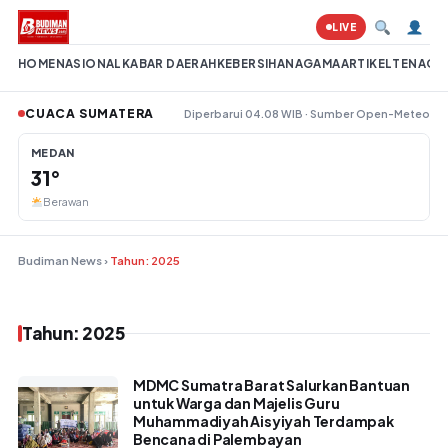
Lompat ke konten
LIVE
HOME
NASIONAL
KABAR DAERAH
KEBERSIHAN
AGAMA
ARTIKEL
TENAGA 
CUACA SUMATERA
Diperbarui 04.08 WIB · Sumber Open-Meteo
MEDAN
31°
Berawan
Budiman News
›
Tahun: 2025
Tahun: 2025
MDMC Sumatra Barat Salurkan Bantuan
untuk Warga dan Majelis Guru
Muhammadiyah Aisyiyah Terdampak
Bencana di Palembayan