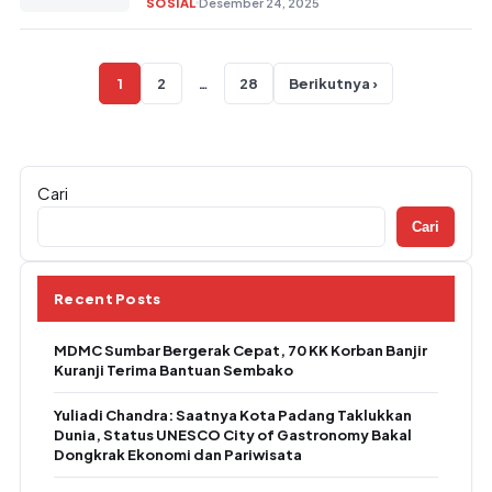
SOSIAL
Desember 24, 2025
Paginasi pos
1
2
…
28
Berikutnya ›
Cari
Cari
Recent Posts
MDMC Sumbar Bergerak Cepat, 70 KK Korban Banjir
Kuranji Terima Bantuan Sembako
Yuliadi Chandra: Saatnya Kota Padang Taklukkan
Dunia, Status UNESCO City of Gastronomy Bakal
Dongkrak Ekonomi dan Pariwisata