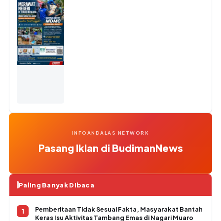
INFOANDALAS NETWORK
Pasang Iklan di BudimanNews
Paling Banyak Dibaca
Pemberitaan Tidak Sesuai Fakta, Masyarakat Bantah
Keras Isu Aktivitas Tambang Emas di Nagari Muaro