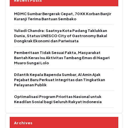
Recent Posts
MDMC Sumbar Bergerak Cepat, 70 KK Korban Banjir
Kuranji Terima Bantuan Sembako
Yuliadi Chandra: Saatnya Kota Padang Taklukkan
Dunia, Status UNESCO City of Gastronomy Bakal
Dongkrak Ekonomi dan Pariwisata
Pemberitaan Tidak Sesuai Fakta, Masyarakat
Bantah Keras Isu Aktivitas Tambang Emas di Nagari
Muaro Sungai Lolo
Dilantik Kepala Bapenda Sumbar, Al Amin Ajak
Pejabat Baru Perkuat Integritas dan Tingkatkan
Pelayanan Publik
Optimalisasi Program Prioritas Nasional untuk
Keadilan Sosial bagi Seluruh Rakyat Indonesia
Archives