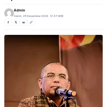
Admin
Senin, 29 Desember 2025 · 13.37 WIB
f
𝕏
w