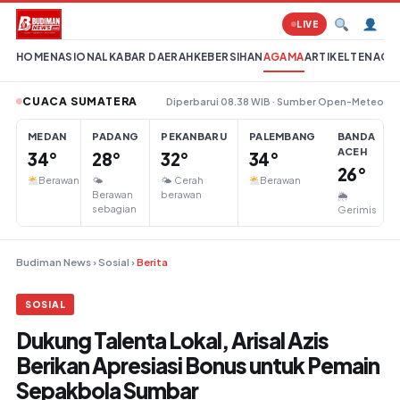
Lompat ke konten
LIVE
HOME
NASIONAL
KABAR DAERAH
KEBERSIHAN
AGAMA
ARTIKEL
TENAGA 
CUACA SUMATERA
Diperbarui 08.38 WIB · Sumber Open-Meteo
MEDAN
PADANG
PEKANBARU
PALEMBANG
BANDA
ACEH
34°
28°
32°
34°
26°
Berawan
🌤
🌤 Cerah
Berawan
Berawan
berawan
🌦
sebagian
Gerimis
Budiman News
›
Sosial
›
Berita
SOSIAL
Dukung Talenta Lokal, Arisal Azis
Berikan Apresiasi Bonus untuk Pemain
Sepakbola Sumbar