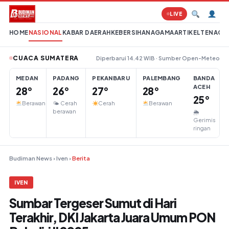
Lompat ke konten
LIVE
HOME
NASIONAL
KABAR DAERAH
KEBERSIHAN
AGAMA
ARTIKEL
TENAGA 
CUACA SUMATERA
Diperbarui 14.42 WIB · Sumber Open-Meteo
MEDAN
PADANG
PEKANBARU
PALEMBANG
BANDA
ACEH
28°
26°
27°
28°
25°
Berawan
🌤 Cerah
Cerah
Berawan
berawan
🌦
Gerimis
ringan
Budiman News
›
Iven
›
Berita
IVEN
Sumbar Tergeser Sumut di Hari
Terakhir, DKI Jakarta Juara Umum PON