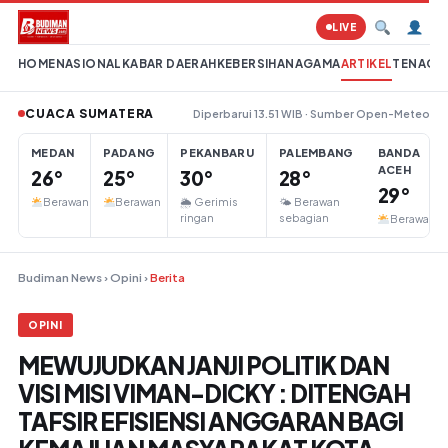
Lompat ke konten
LIVE
HOME
NASIONAL
KABAR DAERAH
KEBERSIHAN
AGAMA
ARTIKEL
TENAGA 
CUACA SUMATERA
Diperbarui 13.51 WIB · Sumber Open-Meteo
MEDAN
PADANG
PEKANBARU
PALEMBANG
BANDA
ACEH
26°
25°
30°
28°
29°
Berawan
Berawan
🌦 Gerimis
🌤 Berawan
ringan
sebagian
Berawan
Budiman News
›
Opini
›
Berita
OPINI
MEWUJUDKAN JANJI POLITIK DAN
VISI MISI VIMAN-DICKY : DITENGAH
TAFSIR EFISIENSI ANGGARAN BAGI