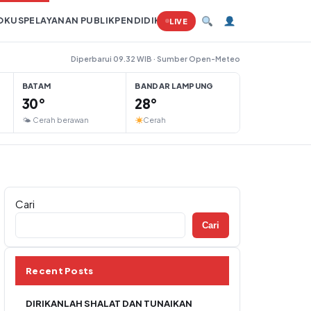
OKUS
PELAYANAN PUBLIK
PENDIDIKAN
PERTANIAN
HUKUM
TAMBAN
LIVE
Diperbarui 09.32 WIB · Sumber Open-Meteo
BATAM
BANDAR LAMPUNG
30°
28°
🌤 Cerah berawan
Cerah
Cari
Cari
Recent Posts
DIRIKANLAH SHALAT DAN TUNAIKAN