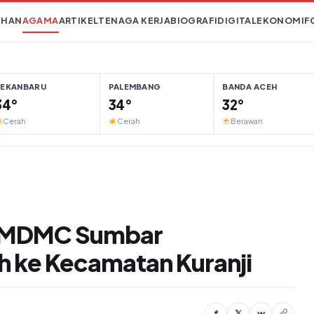
IHAN
AGAMA
ARTIKEL
TENAGA KERJA
BIOGRAFI
DIGITAL
EKONOMI
F
PEKANBARU
PALEMBANG
BANDA ACEH
34°
34°
32°
Cerah
Cerah
Berawan
, MDMC Sumbar
ih ke Kecamatan Kuranji
f
𝕏
w