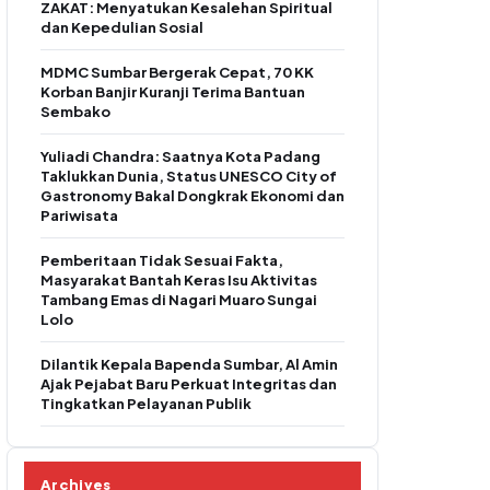
ZAKAT: Menyatukan Kesalehan Spiritual
dan Kepedulian Sosial
MDMC Sumbar Bergerak Cepat, 70 KK
Korban Banjir Kuranji Terima Bantuan
Sembako
Yuliadi Chandra: Saatnya Kota Padang
Taklukkan Dunia, Status UNESCO City of
Gastronomy Bakal Dongkrak Ekonomi dan
Pariwisata
Pemberitaan Tidak Sesuai Fakta,
Masyarakat Bantah Keras Isu Aktivitas
Tambang Emas di Nagari Muaro Sungai
Lolo
Dilantik Kepala Bapenda Sumbar, Al Amin
Ajak Pejabat Baru Perkuat Integritas dan
Tingkatkan Pelayanan Publik
Archives