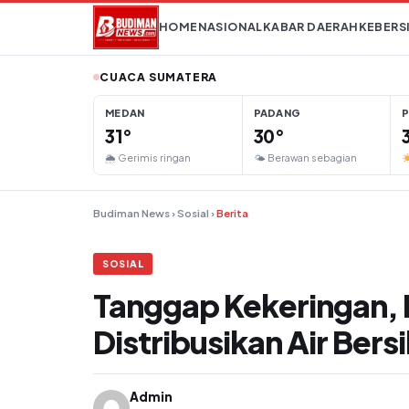
Lompat ke konten
HOME
NASIONAL
KABAR DAERAH
KEBERS
CUACA SUMATERA
MEDAN
PADANG
31°
30°
🌦 Gerimis ringan
🌤 Berawan sebagian
Budiman News
›
Sosial
›
Berita
SOSIAL
Tanggap Kekeringan
Distribusikan Air Bers
Admin