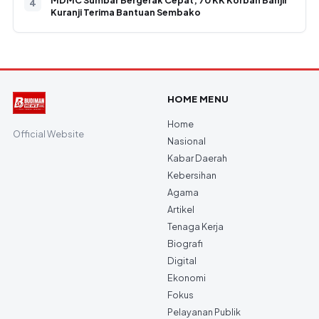
MDMC Sumbar Bergerak Cepat, 70 KK Korban Banjir
Kuranji Terima Bantuan Sembako
HOME MENU
Home
Official Website
Nasional
Kabar Daerah
Kebersihan
Agama
Artikel
Tenaga Kerja
Biografi
Digital
Ekonomi
Fokus
Pelayanan Publik