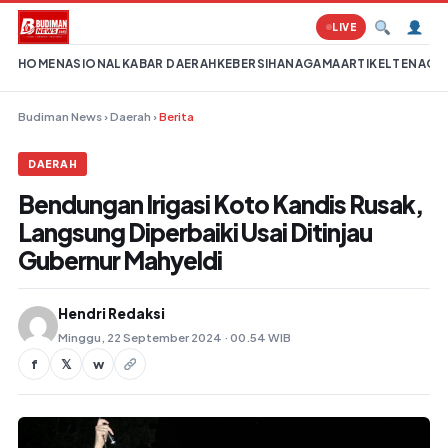
Lompat ke konten
LIVE
HOME
NASIONAL
KABAR DAERAH
KEBERSIHAN
AGAMA
ARTIKEL
TENAGA 
Budiman News
›
Daerah
›
Berita
DAERAH
Bendungan Irigasi Koto Kandis Rusak,
Langsung Diperbaiki Usai Ditinjau
Gubernur Mahyeldi
Hendri Redaksi
Minggu, 22 September 2024 · 00.54 WIB
f
𝕏
w