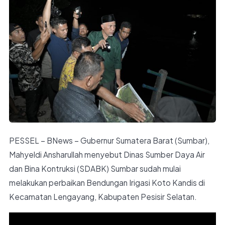
PESSEL – BNews – Gubernur Sumatera Barat (Sumbar),
Mahyeldi Ansharullah menyebut Dinas Sumber Daya Air
dan Bina Kontruksi (SDABK) Sumbar sudah mulai
melakukan perbaikan Bendungan Irigasi Koto Kandis di
Kecamatan Lengayang, Kabupaten Pesisir Selatan.