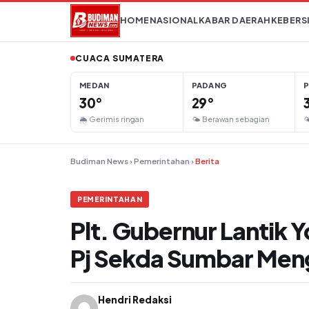
Lompat ke konten
HOME
NASIONAL
KABAR DAERAH
KEBERS
CUACA SUMATERA
MEDAN
PADANG
30°
29°
🌦 Gerimis ringan
🌤 Berawan sebagian

Budiman News
›
Pemerintahan
›
Berita
PEMERINTAHAN
Plt. Gubernur Lantik
Pj Sekda Sumbar Meng
Hendri Redaksi