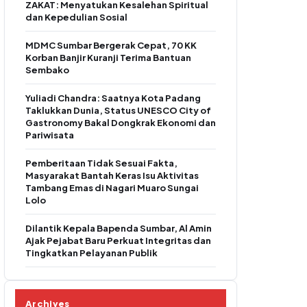
ZAKAT: Menyatukan Kesalehan Spiritual
dan Kepedulian Sosial
MDMC Sumbar Bergerak Cepat, 70 KK
Korban Banjir Kuranji Terima Bantuan
Sembako
Yuliadi Chandra: Saatnya Kota Padang
Taklukkan Dunia, Status UNESCO City of
Gastronomy Bakal Dongkrak Ekonomi dan
Pariwisata
Pemberitaan Tidak Sesuai Fakta,
Masyarakat Bantah Keras Isu Aktivitas
Tambang Emas di Nagari Muaro Sungai
Lolo
Dilantik Kepala Bapenda Sumbar, Al Amin
Ajak Pejabat Baru Perkuat Integritas dan
Tingkatkan Pelayanan Publik
Archives