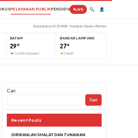
OKUS
PELAYANAN PUBLIK
PENDIDIKAN
PERTANIAN
HUKUM
TAMBAN
LIVE
Diperbarui 10.51 WIB · Sumber Open-Meteo
BATAM
BANDAR LAMPUNG
29°
27°
🌤 Cerah berawan
Cerah
Cari
Cari
Recent Posts
DIRIKANLAH SHALAT DAN TUNAIKAN