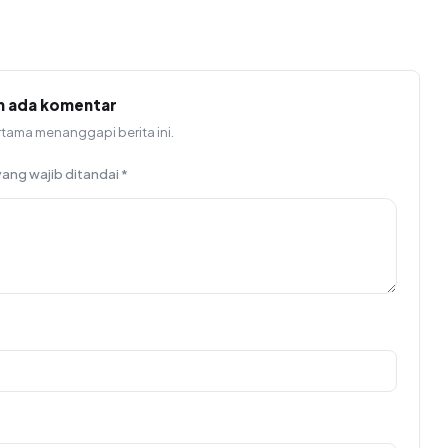
m ada komentar
rtama menanggapi berita ini.
yang wajib ditandai
*