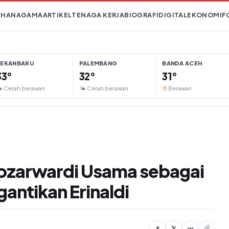
IHAN
AGAMA
ARTIKEL
TENAGA KERJA
BIOGRAFI
DIGITAL
EKONOMI
F
PEKANBARU
PALEMBANG
BANDA ACEH
33°
32°
31°
 Cerah berawan
🌤 Cerah berawan
Berawan
 Yozarwardi Usama sebagai
antikan Erinaldi
f
𝕏
w