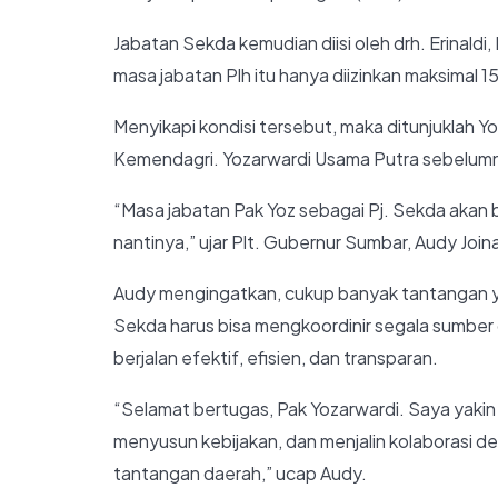
Jabatan Sekda kemudian diisi oleh drh. Erinaldi
masa jabatan Plh itu hanya diizinkan maksimal 15 
Menyikapi kondisi tersebut, maka ditunjuklah Y
Kemendagri. Yozarwardi Usama Putra sebelumn
“Masa jabatan Pak Yoz sebagai Pj. Sekda akan
nantinya,” ujar Plt. Gubernur Sumbar, Audy Join
Audy mengingatkan, cukup banyak tantangan y
Sekda harus bisa mengkoordinir segala sumber 
berjalan efektif, efisien, dan transparan.
“Selamat bertugas, Pak Yozarwardi. Saya yaki
menyusun kebijakan, dan menjalin kolaborasi d
tantangan daerah,” ucap Audy.