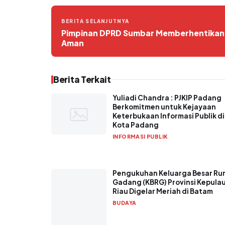
BERITA SELANJUTNYA
Pimpinan DPRD Sumbar Memberhentikan 
Aman
Berita Terkait
Yuliadi Chandra : PJKIP Padang
Berkomitmen untuk Kejayaan
Keterbukaan Informasi Publik di
Kota Padang
INFORMASI PUBLIK
Pengukuhan Keluarga Besar R
Gadang (KBRG) Provinsi Kepula
Riau Digelar Meriah di Batam
BUDAYA