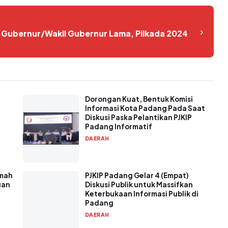
›
Gubernur/Wakil Gubernur Lama, Pilkada 2024
Dorongan Kuat, Bentuk Komisi
Informasi Kota Padang Pada Saat
Diskusi Paska Pelantikan PJKIP
Padang Informatif
DAERAH
umah
PJKIP Padang Gelar 4 (Empat)
uan
Diskusi Publik untuk Massifkan
Keterbukaan Informasi Publik di
Padang
DAERAH