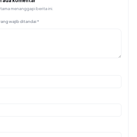
m ada komentar
rtama menanggapi berita ini.
yang wajib ditandai
*