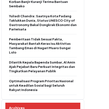
Korban Banjir Kuranji Terima Bantuan
Sembako
Yuliadi Chandra: Saatnya Kota Padang
Taklukkan Dunia, Status UNESCO City of
Gastronomy Bakal Dongkrak Ekonomi dan
Pariwisata
Pemberitaan Tidak Sesuai Fakta,
Masyarakat Bantah Keras Isu Aktivitas
Tambang Emas di Nagari Muaro Sungai
Lolo
Dilantik Kepala Bapenda Sumbar, Al Amin
Ajak Pejabat Baru Perkuat Integritas dan
Tingkatkan Pelayanan Publik
Optimalisasi Program Prioritas Nasional
untuk Keadilan Sosial bagi Seluruh
Rakyat Indonesia
Archives