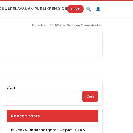
OKUS
PELAYANAN PUBLIK
PENDIDIKAN
PERTANIAN
HUKUM
TAMBAN
LIVE
Diperbarui 10.19 WIB · Sumber Open-Meteo
Cari
Cari
Recent Posts
MDMC Sumbar Bergerak Cepat, 70 KK