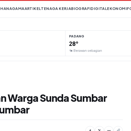
IHAN
AGAMA
ARTIKEL
TENAGA KERJA
BIOGRAFI
DIGITAL
EKONOMI
F
PADANG
28°
🌤 Berawan sebagian
an Warga Sunda Sumbar
Sumbar
f
𝕏
w