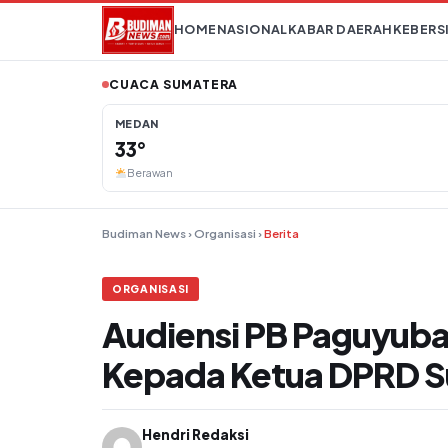
Lompat ke konten
HOME
NASIONAL
KABAR DAERAH
KEBERS
CUACA SUMATERA
MEDAN
33°
Berawan
Budiman News
›
Organisasi
›
Berita
ORGANISASI
Audiensi PB Paguyub
Kepada Ketua DPRD 
Hendri Redaksi