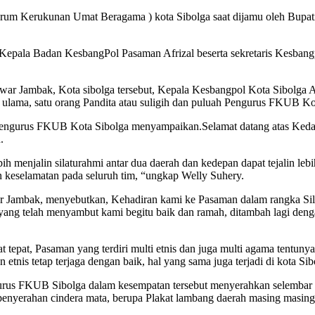
m Kerukunan Umat Beragama ) kota Sibolga saat dijamu oleh Bupati 
, Kepala Badan KesbangPol Pasaman Afrizal beserta sekretaris Kes
r Jambak, Kota sibolga tersebut, Kepala Kesbangpol Kota Sibolg
g ulama, satu orang Pandita atau suligih dan puluah Pengurus FKUB Ko
 pengurus FKUB Kota Sibolga menyampaikan.Selamat datang atas Ked
.
menjalin silaturahmi antar dua daerah dan kedepan dapat tejalin lebi
n keselamatan pada seluruh tim, “ungkap Welly Suhery.
bak, menyebutkan, Kehadiran kami ke Pasaman dalam rangka Silaturah
yang telah menyambut kami begitu baik dan ramah, ditambah lagi deng
tepat, Pasaman yang terdiri multi etnis dan juga multi agama tentuny
nis tetap terjaga dengan baik, hal yang sama juga terjadi di kota Sib
urus FKUB Sibolga dalam kesempatan tersebut menyerahkan selembar
nyerahan cindera mata, berupa Plakat lambang daerah masing masing.