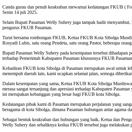
Canda gurau dan penuh keakraban mewarnai kedatangan FKUB ( Foru
Senin 14 juli 2025.
Selain Bupati Pasaman Welly Suhery juga tampak hadir menyambut
pengurus FKUB Pasaman.
Turut bersama rombongan FKUB, Ketua FKUB Kota Sibolga Musdiwa
Rosyadi Lubis, satu orang Pendeta, satu orang Pastor, beberapa oran
Bupati Pasaman Welly Suhery pada kesempatan tersebut dihadapan
terhadap Pemerintah Kabupaten Pasaman khususnya FKUB Pasaman
Kehadiran FKUB kota Sibolga di Pasaman merupakan awal untuk lebih 
menempuh daerah lain, kami ucapkan selamat jalan, semoga diberika
Dalam kesempatan yang sama, Ketua FKUB Kota Sibolga Murdiswar Jam
merasa sangat tersanjung dan apresiasi terhadap Kabupaten Pasaman 
ini merupakan kebanggan yang besar bagi FKUB kota Sibolga.
Kedatangan pihak kami di Pasaman merupakan perjalanan yang sangat 
beragama di kota Sibolga, dimana Pasaman hubungan antar agama dan et
Sebagai bentuk keakraban dan hubungan yang baik, Ketua dan Peng
Welly Suhery dan sebaliknya kedua FKUB tersebut juga melakukan pe