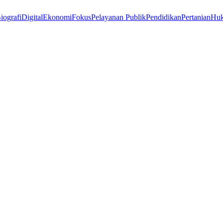
iografi
Digital
Ekonomi
Fokus
Pelayanan Publik
Pendidikan
Pertanian
Hu