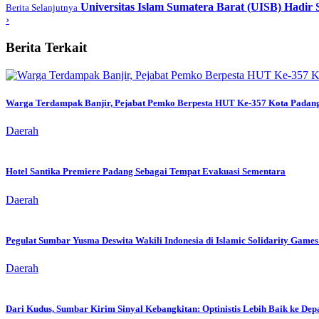
Universitas Islam Sumatera Barat (UISB) Hadir
Berita Selanjutnya
›
Berita Terkait
Warga Terdampak Banjir, Pejabat Pemko Berpesta HUT Ke-357 Kota Padan
Daerah
Hotel Santika Premiere Padang Sebagai Tempat Evakuasi Sementara
Daerah
Pegulat Sumbar Yusma Deswita Wakili Indonesia di Islamic Solidarity Game
Daerah
Dari Kudus, Sumbar Kirim Sinyal Kebangkitan: Optinistis Lebih Baik ke Dep