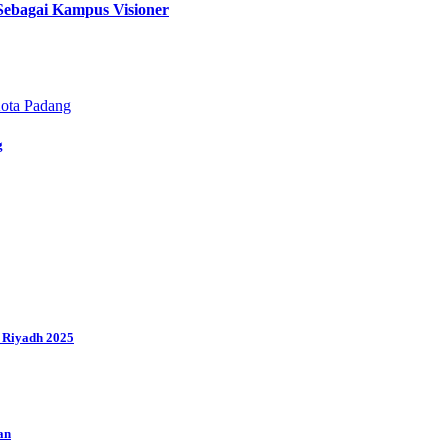
 Sebagai Kampus Visioner
g
s Riyadh 2025
an