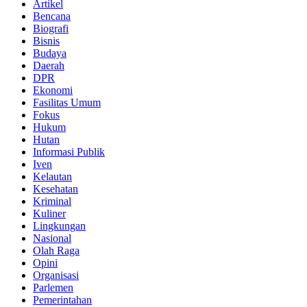
Artikel
Bencana
Biografi
Bisnis
Budaya
Daerah
DPR
Ekonomi
Fasilitas Umum
Fokus
Hukum
Hutan
Informasi Publik
Iven
Kelautan
Kesehatan
Kriminal
Kuliner
Lingkungan
Nasional
Olah Raga
Opini
Organisasi
Parlemen
Pemerintahan