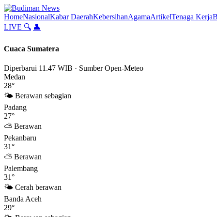
Lompat
ke
Home
Nasional
Kabar Daerah
Kebersihan
Agama
Artikel
Tenaga Kerja
B
konten
LIVE
🔍
👤
Cuaca Sumatera
Diperbarui 11.47 WIB · Sumber Open-Meteo
Medan
28°
🌤 Berawan sebagian
Padang
27°
⛅ Berawan
Pekanbaru
31°
⛅ Berawan
Palembang
31°
🌤 Cerah berawan
Banda Aceh
29°