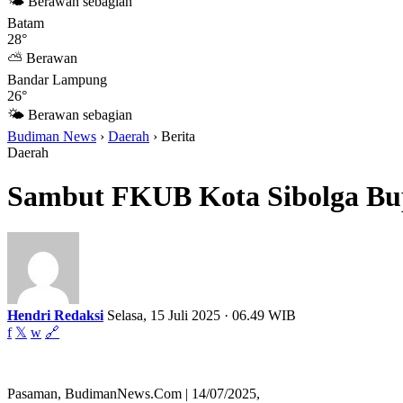
🌤 Berawan sebagian
Batam
28°
⛅ Berawan
Bandar Lampung
26°
🌤 Berawan sebagian
Budiman News
›
Daerah
›
Berita
Daerah
Sambut FKUB Kota Sibolga Bup
Hendri Redaksi
Selasa, 15 Juli 2025 · 06.49 WIB
f
𝕏
w
🔗
Pasaman, BudimanNews.Com | 14/07/2025,