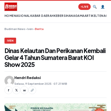
Lompat ke konten
LIVE
HOME
NASIONAL
KABAR DAERAH
KEBERSIHAN
AGAMA
ARTIKEL
TENAGA 
Budiman News
›
Iven
›
Berita
IVEN
Dinas Kelautan Dan Perikanan Kembali
Gelar 4 Tahun Sumatera Barat KOI
Show 2025
Hendri Redaksi
Selasa, 9 September 2025 · 07.21 WIB
f
𝕏
w