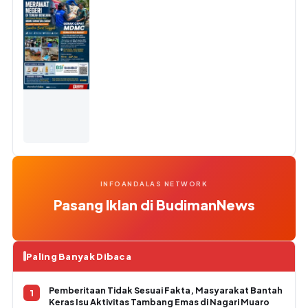
INFOANDALAS NETWORK
Pasang Iklan di BudimanNews
Paling Banyak Dibaca
Pemberitaan Tidak Sesuai Fakta, Masyarakat Bantah
Keras Isu Aktivitas Tambang Emas di Nagari Muaro