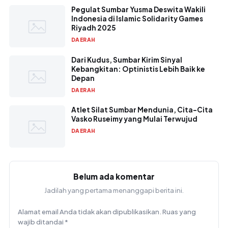
Pegulat Sumbar Yusma Deswita Wakili
Indonesia di Islamic Solidarity Games
Riyadh 2025
DAERAH
Dari Kudus, Sumbar Kirim Sinyal
Kebangkitan: Optinistis Lebih Baik ke
Depan
DAERAH
Atlet Silat Sumbar Mendunia, Cita-Cita
Vasko Ruseimy yang Mulai Terwujud
DAERAH
Belum ada komentar
Jadilah yang pertama menanggapi berita ini.
Alamat email Anda tidak akan dipublikasikan.
Ruas yang
wajib ditandai
*