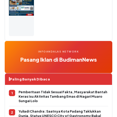
INFOANDALAS NETWORK
Pasang Iklan di BudimanNews
Paling Banyak Dibaca
Pemberitaan Tidak Sesuai Fakta, Masyarakat Bantah
Keras Isu Aktivitas Tambang Emas di Nagari Muaro
Sungai Lolo
Yuliadi Chandra: Saatnya Kota Padang Taklukkan
Dunia, Status UNESCO City of Gastronomy Bakal