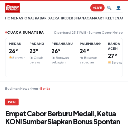
Lompat ke konten
LIVE
HOME
NASIONAL
KABAR DAERAH
KEBERSIHAN
AGAMA
ARTIKEL
TENAGA 
CUACA SUMATERA
Diperbarui 23.31 WIB · Sumber Open-Meteo
MEDAN
PADANG
PEKANBARU
PALEMBANG
BANDA
ACEH
26°
23°
26°
24°
27°
Berawan
🌤 Cerah
🌤 Berawan
🌤 Berawan
berawan
sebagian
sebagian
Berawan
Budiman News
›
Iven
›
Berita
IVEN
Empat Cabor Berburu Medali, Ketua
KONI Sumbar Siapkan Bonus Spontan