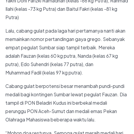
Yakni Doni Farizki Ramadhan (kelas -66 kg Putra), Rahmad
Ilahi (kelas -73 kg Putra) dan Baitul Fakri (kelas -81 kg
Putra)
Lalu, cabang gulat pada laga hari pertamanya nanti akan
memainkan nomor pertandingan gaya grego. Sebanyak
empat pegulat Sumbar siap tampil terbaik. Mereka
adalah Fauzan (kelas 60 kg putra, Nanda (kelas 67 kg
putra), Edo Suhendri (kelas 77 putra), dan
Muhammad Fadil (kelas 97 kg putra).
Cabang gulat berpotensi besar menambah pundi-pundi
medali bagi kontingen Sumbar lewat pegulat Fauzan. Dia
tampil di PON Beladiri Kudus ini berbekal medali
perunggu PON Aceh-Sumut dan medali emas Pekan
Olahraga Mahasiswa beberapa waktu lalu.
“Mohon doa restunya. Semoga gulat meraih medali hari