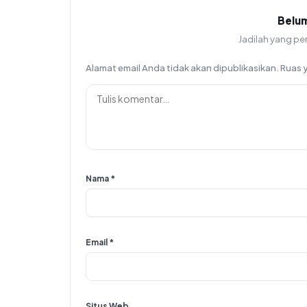
Belu
Jadilah yang pe
Alamat email Anda tidak akan dipublikasikan.
Ruas 
Nama
*
Email
*
Situs Web