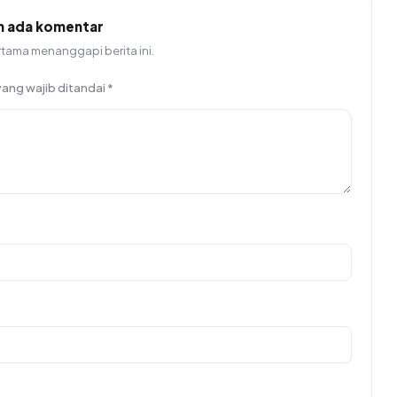
m ada komentar
rtama menanggapi berita ini.
yang wajib ditandai
*