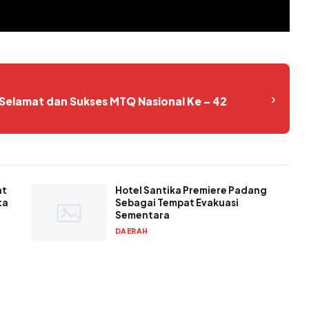
›
elamat dan Sukses MTQ Nasional Ke – 42
at
Hotel Santika Premiere Padang
ta
Sebagai Tempat Evakuasi
Sementara
DAERAH