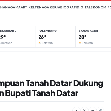
IHAN
AGAMA
ARTIKEL
TENAGA KERJA
BIOGRAFI
DIGITAL
EKONOMI
F
PEKANBARU
PALEMBANG
BANDA ACEH
29°
26°
28°
Berawan
Berawan
Berawan
empuan Tanah Datar Dukung
n Bupati Tanah Datar
f
𝕏
w