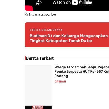
Kilik dan subscribe
BERITA SELANJUTNYA
Budiman Dt dan Keluarga Mengucapkan S
Tingkat Kabupaten Tanah Datar
Berita Terkait
Warga Terdampak Banjir, Pejab
Pemko Berpesta HUT Ke-357 Ko
Padang
DAERAH