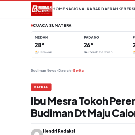
Lompat ke konten
HOME
NASIONAL
KABAR DAERAH
KEBERS
CUACA SUMATERA
MEDAN
PADANG
28°
26°
Berawan
🌤 Cerah berawan
Budiman News
›
Daerah
›
Berita
DAERAH
Ibu Mesra Tokoh Per
Budiman Dt Maju Calo
Hendri Redaksi