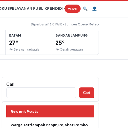
OKUS
PELAYANAN PUBLIK
PENDIDIKAN
PERTANIAN
HUKUM
TAMBAN
LIVE
Diperbarui 16.01 WIB · Sumber Open-Meteo
BATAM
BANDAR LAMPUNG
27°
25°
🌤 Berawan sebagian
🌤 Cerah berawan
Cari
Cari
Recent Posts
Warga Terdampak Banjir, Pejabat Pemko