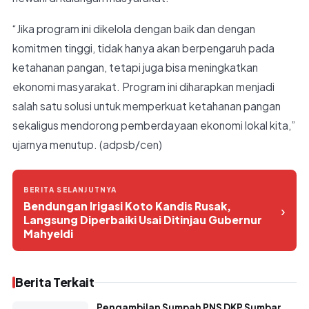
“Jika program ini dikelola dengan baik dan dengan
komitmen tinggi, tidak hanya akan berpengaruh pada
ketahanan pangan, tetapi juga bisa meningkatkan
ekonomi masyarakat. Program ini diharapkan menjadi
salah satu solusi untuk memperkuat ketahanan pangan
sekaligus mendorong pemberdayaan ekonomi lokal kita,”
ujarnya menutup. (adpsb/cen)
BERITA SELANJUTNYA
Bendungan Irigasi Koto Kandis Rusak,
›
Langsung Diperbaiki Usai Ditinjau Gubernur
Mahyeldi
Berita Terkait
Pengambilan Sumpah PNS DKP Sumbar,