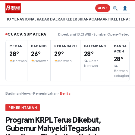
Lompat ke konten
LIVE
HOME
NASIONAL
KABAR DAERAH
KEBERSIHAN
AGAMA
ARTIKEL
TENAGA 
CUACA SUMATERA
Diperbarui 13.21 WIB · Sumber Open-Meteo
MEDAN
PADANG
PEKANBARU
PALEMBANG
BANDA
ACEH
28°
26°
29°
28°
28°
Berawan
Berawan
Berawan
🌤 Cerah
berawan
🌤
Berawan
sebagian
Budiman News
›
Pemerintahan
›
Berita
PEMERINTAHAN
Program KRPL Terus Dikebut,
Gubernur Mahyeldi Tegaskan