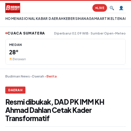
Lompat ke konten
LIVE
HOME
NASIONAL
KABAR DAERAH
KEBERSIHAN
AGAMA
ARTIKEL
TENAGA 
CUACA SUMATERA
Diperbarui 02.09 WIB · Sumber Open-Meteo
MEDAN
28°
Berawan
Budiman News
›
Daerah
›
Berita
DAERAH
Resmi dibukak, DAD PK IMM KH
Ahmad Dahlan Cetak Kader
Transformatif