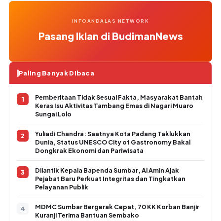
INFOANDALAS NETWORK
Pasang Iklan di BudimanNews
Paling Banyak Dibaca
Pemberitaan Tidak Sesuai Fakta, Masyarakat Bantah
Keras Isu Aktivitas Tambang Emas di Nagari Muaro
Sungai Lolo
Yuliadi Chandra: Saatnya Kota Padang Taklukkan
Dunia, Status UNESCO City of Gastronomy Bakal
Dongkrak Ekonomi dan Pariwisata
Dilantik Kepala Bapenda Sumbar, Al Amin Ajak
Pejabat Baru Perkuat Integritas dan Tingkatkan
Pelayanan Publik
MDMC Sumbar Bergerak Cepat, 70 KK Korban Banjir
Kuranji Terima Bantuan Sembako