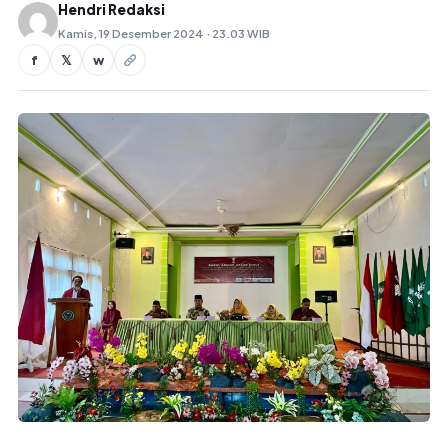
Hendri Redaksi
Kamis, 19 Desember 2024 · 23.03 WIB
f
𝕏
w