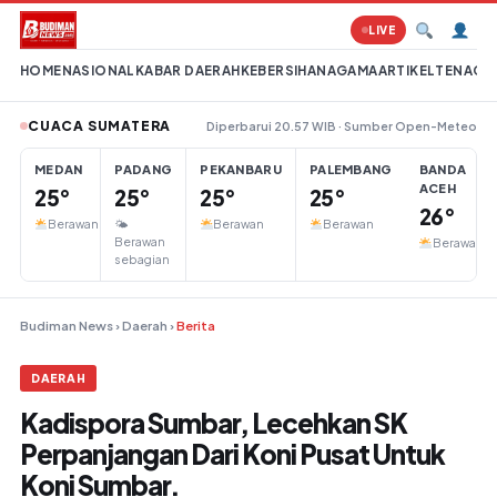
Lompat ke konten
LIVE
HOME
NASIONAL
KABAR DAERAH
KEBERSIHAN
AGAMA
ARTIKEL
TENAGA 
CUACA SUMATERA
Diperbarui 20.57 WIB · Sumber Open-Meteo
MEDAN
PADANG
PEKANBARU
PALEMBANG
BANDA
ACEH
25°
25°
25°
25°
26°
Berawan
🌤
Berawan
Berawan
Berawan
Berawan
sebagian
Budiman News
›
Daerah
›
Berita
DAERAH
Kadispora Sumbar, Lecehkan SK
Perpanjangan Dari Koni Pusat Untuk
Koni Sumbar.