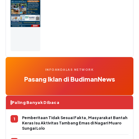
INFOANDALAS NETWORK
Pasang Iklan di BudimanNews
Paling Banyak Dibaca
Pemberitaan Tidak Sesuai Fakta, Masyarakat Bantah
Keras Isu Aktivitas Tambang Emas di Nagari Muaro
Sungai Lolo