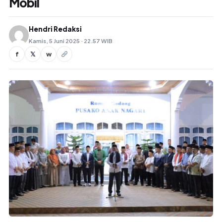
Mobil
Hendri Redaksi
Kamis, 5 Juni 2025 · 22.57 WIB
f
𝕏
w