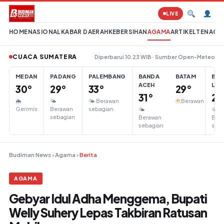
Lompat ke konten
LIVE
HOME
NASIONAL
KABAR DAERAH
KEBERSIHAN
AGAMA
ARTIKEL
TENAGA 
CUACA SUMATERA
Diperbarui 10.23 WIB · Sumber Open-Meteo
MEDAN
PADANG
PALEMBANG
BANDA
BATAM
BA
ACEH
LA
30°
29°
33°
29°
31°
28
🌦
🌤
🌤 Berawan
Berawan
Gerimis
Berawan
sebagian
🌤
🌤
sebagian
Berawan
Ber
sebagian
seba
Budiman News
›
Agama
›
Berita
AGAMA
Gebyar Idul Adha Menggema, Bupati
Welly Suhery Lepas Takbiran Ratusan