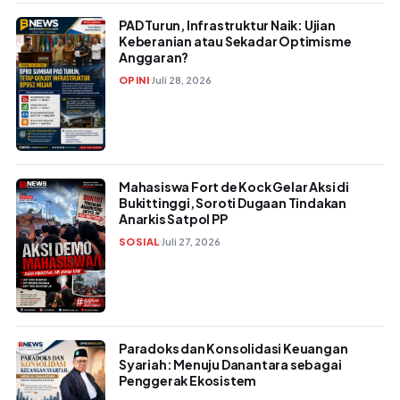
PAD Turun, Infrastruktur Naik: Ujian
Keberanian atau Sekadar Optimisme
Anggaran?
OPINI
Juli 28, 2026
Mahasiswa Fort de Kock Gelar Aksi di
Bukittinggi, Soroti Dugaan Tindakan
Anarkis Satpol PP
SOSIAL
Juli 27, 2026
Paradoks dan Konsolidasi Keuangan
Syariah: Menuju Danantara sebagai
Penggerak Ekosistem