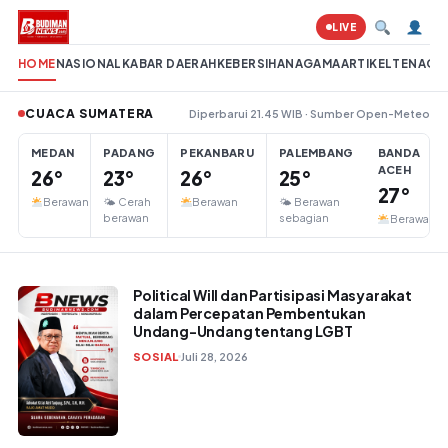
Lompat ke konten
LIVE
HOME
NASIONAL
KABAR DAERAH
KEBERSIHAN
AGAMA
ARTIKEL
TENAGA 
CUACA SUMATERA
Diperbarui 21.45 WIB · Sumber Open-Meteo
MEDAN
PADANG
PEKANBARU
PALEMBANG
BANDA
ACEH
26°
23°
26°
25°
27°
Berawan
🌤 Cerah
Berawan
🌤 Berawan
berawan
sebagian
Berawan
Political Will dan Partisipasi Masyarakat
dalam Percepatan Pembentukan
Undang-Undang tentang LGBT
SOSIAL
Juli 28, 2026