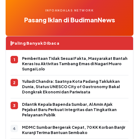
INFOANDALAS NETWORK
Pasang Iklan di BudimanNews
Paling Banyak Dibaca
Pemberitaan Tidak Sesuai Fakta, Masyarakat Bantah
Keras Isu Aktivitas Tambang Emas di Nagari Muaro
Sungai Lolo
Yuliadi Chandra: Saatnya Kota Padang Taklukkan
Dunia, Status UNESCO City of Gastronomy Bakal
Dongkrak Ekonomi dan Pariwisata
Dilantik Kepala Bapenda Sumbar, Al Amin Ajak
Pejabat Baru Perkuat Integritas dan Tingkatkan
Pelayanan Publik
MDMC Sumbar Bergerak Cepat, 70 KK Korban Banjir
Kuranji Terima Bantuan Sembako