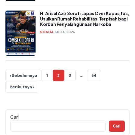
H. Arisal Aziz Soroti Lapas Over Kapasitas,
Usulkan Rumah Rehabilitasi Terpisah bagi
Korban Penyalahgunaan Narkoba
SOSIAL
Juli 24, 2026
Paginasi pos
‹ Sebelumnya
1
2
3
…
64
Berikutnya ›
Cari
Cari