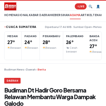
Lompat ke konten
LIVE
HOME
NASIONAL
KABAR DAERAH
KEBERSIHAN
AGAMA
ARTIKEL
TENAGA 
CUACA SUMATERA
Diperbarui 17.46 WIB · Sumber Open-Meteo
MEDAN
PADANG
PEKANBARU
PALEMBANG
BANDA
ACEH
27°
24°
28°
26°
27°
Berawan
Berawan
Berawan
🌤 Cerah
berawan
Berawan
Budiman News
›
Daerah
›
Berita
DAERAH
Budiman Dt Hadir Goro Bersama
Relawan Membantu Warga Dampak
Galodo