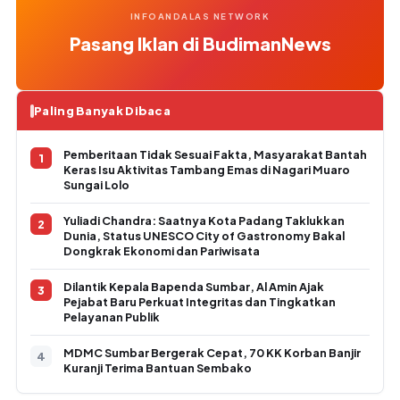
INFOANDALAS NETWORK
Pasang Iklan di BudimanNews
Paling Banyak Dibaca
Pemberitaan Tidak Sesuai Fakta, Masyarakat Bantah
Keras Isu Aktivitas Tambang Emas di Nagari Muaro
Sungai Lolo
Yuliadi Chandra: Saatnya Kota Padang Taklukkan
Dunia, Status UNESCO City of Gastronomy Bakal
Dongkrak Ekonomi dan Pariwisata
Dilantik Kepala Bapenda Sumbar, Al Amin Ajak
Pejabat Baru Perkuat Integritas dan Tingkatkan
Pelayanan Publik
MDMC Sumbar Bergerak Cepat, 70 KK Korban Banjir
Kuranji Terima Bantuan Sembako