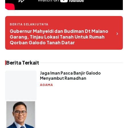
BERITA SELANJUTNYA
Gubernur Mahyeldi dan Budiman Dt Malano
›
Garang, Tinjau Lokasi Tanah Untuk Rumah
Qorban Galodo Tanah Datar
Berita Terkait
Jaga Iman Pasca Banjir Galodo
Menyambut Ramadhan
AGAMA