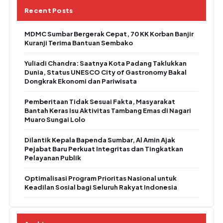
Recent Posts
MDMC Sumbar Bergerak Cepat, 70 KK Korban Banjir
Kuranji Terima Bantuan Sembako
Yuliadi Chandra: Saatnya Kota Padang Taklukkan
Dunia, Status UNESCO City of Gastronomy Bakal
Dongkrak Ekonomi dan Pariwisata
Pemberitaan Tidak Sesuai Fakta, Masyarakat
Bantah Keras Isu Aktivitas Tambang Emas di Nagari
Muaro Sungai Lolo
Dilantik Kepala Bapenda Sumbar, Al Amin Ajak
Pejabat Baru Perkuat Integritas dan Tingkatkan
Pelayanan Publik
Optimalisasi Program Prioritas Nasional untuk
Keadilan Sosial bagi Seluruh Rakyat Indonesia