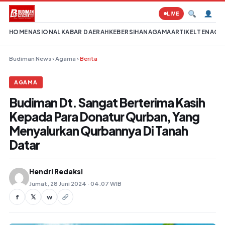
Lompat ke konten
LIVE
HOME
NASIONAL
KABAR DAERAH
KEBERSIHAN
AGAMA
ARTIKEL
TENAGA 
Budiman News
›
Agama
›
Berita
AGAMA
Budiman Dt. Sangat Berterima Kasih
Kepada Para Donatur Qurban, Yang
Menyalurkan Qurbannya Di Tanah
Datar
Hendri Redaksi
Jumat, 28 Juni 2024 · 04.07 WIB
f
𝕏
w