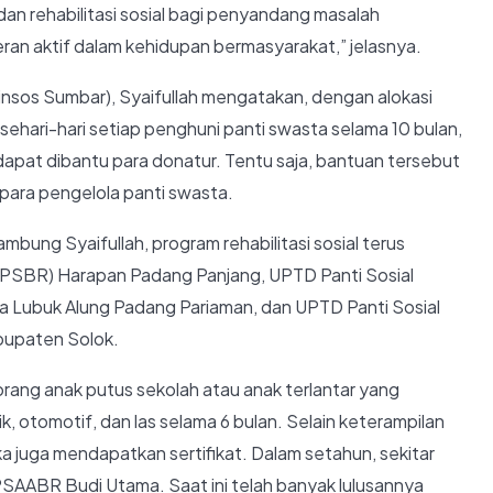
an rehabilitasi sosial bagi penyandang masalah
ran aktif dalam kehidupan bermasyarakat,” jelasnya.
Dinsos Sumbar), Syaifullah mengatakan, dengan alokasi
hari-hari setiap penghuni panti swasta selama 10 bulan,
dapat dibantu para donatur. Tentu saja, bantuan tersebut
ara pengelola panti swasta.
sambung Syaifullah, program rehabilitasi sosial terus
 (PSBR) Harapan Padang Panjang, UPTD Panti Sosial
 Lubuk Alung Padang Pariaman, dan UPTD Panti Sosial
bupaten Solok.
rang anak putus sekolah atau anak terlantar yang
rik, otomotif, dan las selama 6 bulan. Selain keterampilan
a juga mendapatkan sertifikat. Dalam setahun, sekitar
AABR Budi Utama. Saat ini telah banyak lulusannya