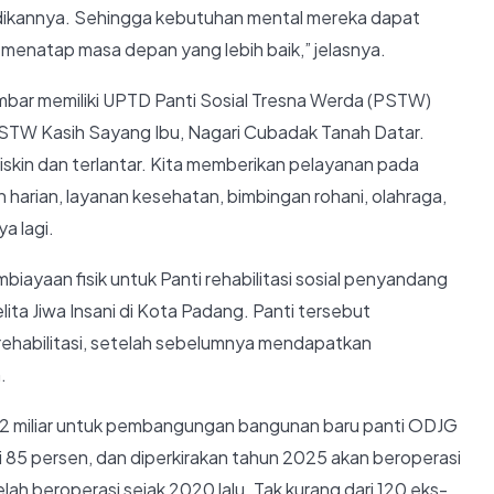
dikannya. Sehingga kebutuhan mental mereka dapat
enatap masa depan yang lebih baik,” jelasnya.
mbar memiliki UPTD Panti Sosial Tresna Werda (PSTW)
 PSTW Kasih Sayang Ibu, Nagari Cubadak Tanah Datar.
 miskin dan terlantar. Kita memberikan pelayanan pada
harian, layanan kesehatan, bimbingan rohani, olahraga,
a lagi.
ayaan fisik untuk Panti rehabilitasi sosial penyandang
lita Jiwa Insani di Kota Padang. Panti tersebut
ehabilitasi, setelah sebelumnya mendapatkan
.
,2 miliar untuk pembangungan bangunan baru panti ODJG
ai 85 persen, dan diperkirakan tahun 2025 akan beroperasi
telah beroperasi sejak 2020 lalu. Tak kurang dari 120 eks-