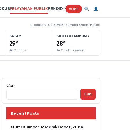
OKUS
PELAYANAN PUBLIK
PENDIDIKAN
PERTANIAN
HUKUM
TAMBAN
LIVE
Diperbarui 02.51 WIB · Sumber Open-Meteo
BATAM
BANDAR LAMPUNG
29°
28°
🌦 Gerimis
🌤 Cerah berawan
Cari
Cari
Recent Posts
MDMC Sumbar Bergerak Cepat, 70 KK