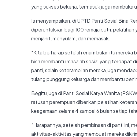
yang sukses bekerja, termasuk juga membuka us
Ia menyampaikan, di UPTD Panti Sosial Bina 
diperuntukkan bagi 100 remaja putri, pelatihan
menjahit, menyulam, dan memasak.
“Kita berharap setelah enam bulan itu mereka b
bisa membantu masalah sosial yang terdapat di
panti, selain keterampilan mereka juga menda
tulang punggung keluarga dan membantu penin
Begitu juga di Panti Sosial Karya Wanita (PSK
ratusan perempuan diberikan pelatihan ketera
keagamaan selama 4 sampai 6 bulan setiap tah
“Harapannya, setelah pembinaan di panti ini, m
aktivitas-aktivitas yang membuat mereka dikirim