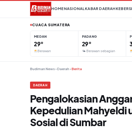
Lompat ke konten
HOME
NASIONAL
KABAR DAERAH
KEBERS
CUACA SUMATERA
MEDAN
PADANG
29°
29°
Berawan
🌤 Berawan sebagian
Budiman News
›
Daerah
›
Berita
DAERAH
Pengalokasian Anggara
Kepedulian Mahyeldi 
Sosial di Sumbar