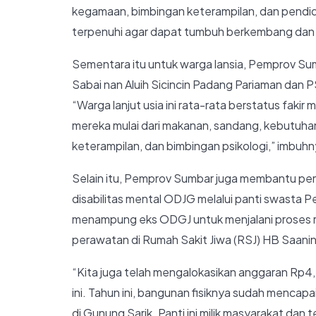
kegamaan, bimbingan keterampilan, dan pendi
terpenuhi agar dapat tumbuh berkembang dan m
Sementara itu untuk warga lansia, Pemprov Su
Sabai nan Aluih Sicincin Padang Pariaman dan
“Warga lanjut usia ini rata-rata berstatus fakir
mereka mulai dari makanan, sandang, kebutuhan 
keterampilan, dan bimbingan psikologi,” imbuhny
Selain itu, Pemprov Sumbar juga membantu pembi
disabilitas mental ODJG melalui panti swasta Pe
menampung eks ODGJ untuk menjalani proses r
perawatan di Rumah Sakit Jiwa (RSJ) HB Saanin
“Kita juga telah mengalokasikan anggaran Rp4
ini. Tahun ini, bangunan fisiknya sudah mencap
di Gunung Sarik. Panti ini milik masyarakat dan 