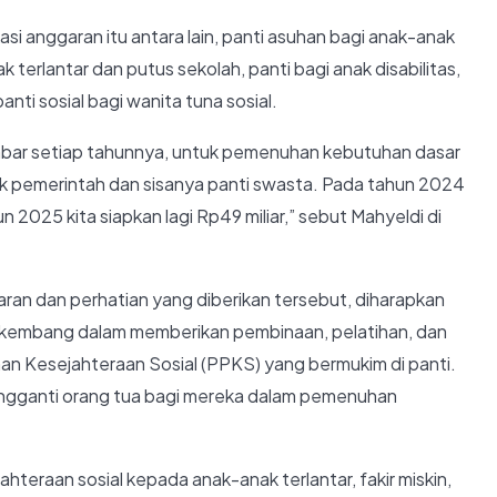
si anggaran itu antara lain, panti asuhan bagi anak-anak
ak terlantar dan putus sekolah, panti bagi anak disabilitas,
panti sosial bagi wanita tuna sosial.
mbar setiap tahunnya, untuk pemenuhan kebutuhan dasar
ilik pemerintah dan sisanya panti swasta. Pada tahun 2024
un 2025 kita siapkan lagi Rp49 miliar,” sebut Mahyeldi di
n dan perhatian yang diberikan tersebut, diharapkan
erkembang dalam memberikan pembinaan, pelatihan, dan
an Kesejahteraan Sosial (PPKS) yang bermukim di panti.
pengganti orang tua bagi mereka dalam pemenuhan
hteraan sosial kepada anak-anak terlantar, fakir miskin,