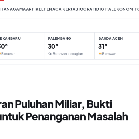
IHAN
AGAMA
ARTIKEL
TENAGA KERJA
BIOGRAFI
DIGITAL
EKONOMI
F
PEKANBARU
PALEMBANG
BANDA ACEH
30°
30°
31°
Berawan
🌤 Berawan sebagian
Berawan
n Puluhan Miliar, Bukti
untuk Penanganan Masalah