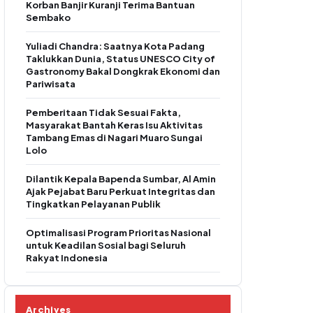
Korban Banjir Kuranji Terima Bantuan
Sembako
Yuliadi Chandra: Saatnya Kota Padang
Taklukkan Dunia, Status UNESCO City of
Gastronomy Bakal Dongkrak Ekonomi dan
Pariwisata
Pemberitaan Tidak Sesuai Fakta,
Masyarakat Bantah Keras Isu Aktivitas
Tambang Emas di Nagari Muaro Sungai
Lolo
Dilantik Kepala Bapenda Sumbar, Al Amin
Ajak Pejabat Baru Perkuat Integritas dan
Tingkatkan Pelayanan Publik
Optimalisasi Program Prioritas Nasional
untuk Keadilan Sosial bagi Seluruh
Rakyat Indonesia
Archives