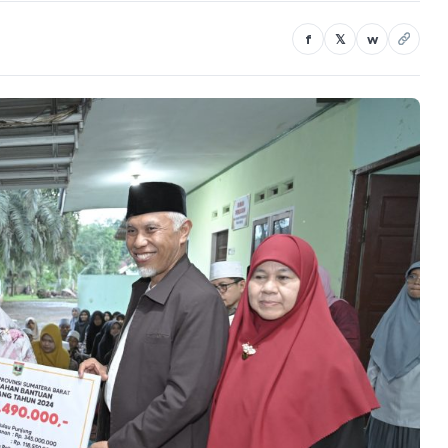
f
𝕏
w