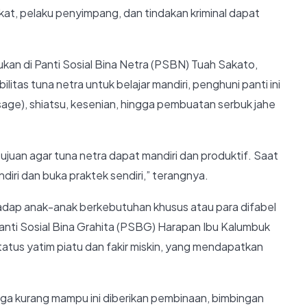
at, pelaku penyimpang, dan tindakan kriminal dapat
kan di Panti Sosial Bina Netra (PSBN) Tuah Sakato,
tas tuna netra untuk belajar mandiri, penghuni panti ini
assage), shiatsu, kesenian, hingga pembuatan serbuk jahe
tujuan agar tuna netra dapat mandiri dan produktif. Saat
diri dan buka praktek sendiri,” terangnya.
adap anak-anak berkebutuhan khusus atau para difabel
anti Sosial Bina Grahita (PSBG) Harapan Ibu Kalumbuk
atus yatim piatu dan fakir miskin, yang mendapatkan
arga kurang mampu ini diberikan pembinaan, bimbingan