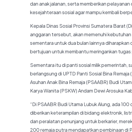
dan anak jalanan, serta memberikan pelayanan d
kesejahteraan sosial agar mampu kembali berpe
Kepala Dinas Sosial Provinsi Sumatera Barat (
anggaran tersebut, akan memenuhi kebutuhan se
sementara untuk dua bulan lainnya diharapkan 
bertujuan untuk membantu meringankan tugas p
Sementara itu di panti sosial milik pemerintah, 
berlangsung di UPTD Panti Sosial Bina Remaja
Asuhan Anak Bina Remaja (PSAABR) Budi Utama
Karya Wanita (PSKW) Andam Dewi Arosuka Ka
“Di PSAABR Budi Utama Lubuk Alung, ada 100 o
diberikan keterampilan di bidang elektronik, list
dan peralatan penunjang untuk berkarier, merek
200 remaja putra mendapatkan pembinaan di PS