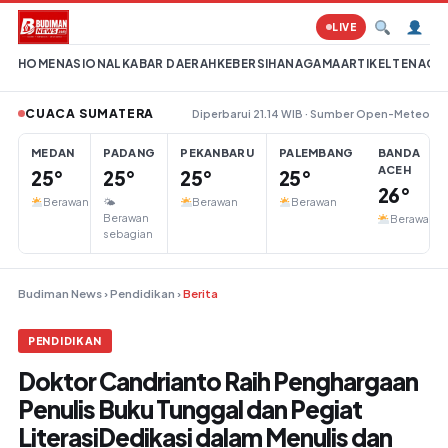
Lompat ke konten
LIVE
HOME
NASIONAL
KABAR DAERAH
KEBERSIHAN
AGAMA
ARTIKEL
TENAGA 
CUACA SUMATERA
Diperbarui 21.14 WIB · Sumber Open-Meteo
MEDAN
PADANG
PEKANBARU
PALEMBANG
BANDA
ACEH
25°
25°
25°
25°
26°
Berawan
🌤
Berawan
Berawan
Berawan
Berawan
sebagian
Budiman News
›
Pendidikan
›
Berita
PENDIDIKAN
Doktor Candrianto Raih Penghargaan
Penulis Buku Tunggal dan Pegiat
LiterasiDedikasi dalam Menulis dan