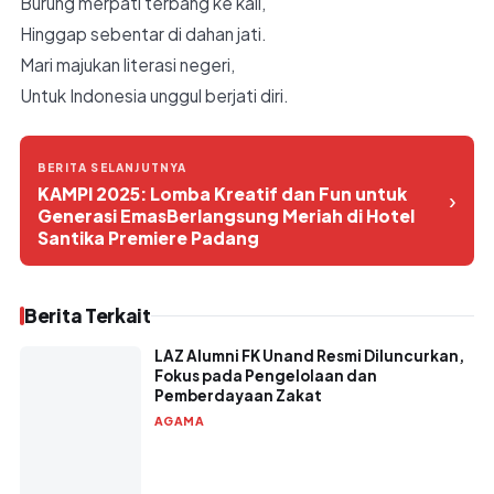
Burung merpati terbang ke kali,
Hinggap sebentar di dahan jati.
Mari majukan literasi negeri,
Untuk Indonesia unggul berjati diri.
BERITA SELANJUTNYA
KAMPI 2025: Lomba Kreatif dan Fun untuk
›
Generasi EmasBerlangsung Meriah di Hotel
Santika Premiere Padang
Berita Terkait
LAZ Alumni FK Unand Resmi Diluncurkan,
Fokus pada Pengelolaan dan
Pemberdayaan Zakat
AGAMA