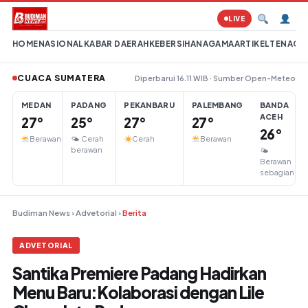
Lompat ke konten
LIVE
HOME
NASIONAL
KABAR DAERAH
KEBERSIHAN
AGAMA
ARTIKEL
TENAGA 
CUACA SUMATERA
Diperbarui 16.11 WIB · Sumber Open-Meteo
MEDAN
PADANG
PEKANBARU
PALEMBANG
BANDA
ACEH
27°
25°
27°
27°
26°
Berawan
🌤 Cerah
Cerah
Berawan
berawan
🌤
Berawan
sebagian
Budiman News
›
Advetorial
›
Berita
ADVETORIAL
Santika Premiere Padang Hadirkan
Menu Baru:Kolaborasi dengan Lile