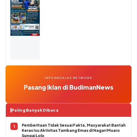
INFOANDALAS NETWORK
Pasang Iklan di BudimanNews
Paling Banyak Dibaca
Pemberitaan Tidak Sesuai Fakta, Masyarakat Bantah
Keras Isu Aktivitas Tambang Emas di Nagari Muaro
Sungai Lolo